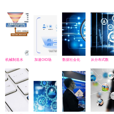
机械制造水
加速OID场
数据社会化
从分布式数
平提升的新
景化应用
时代到来，
据存储逻辑
途径——大
赋能互联网
第六个现代
探析
数据与互联
数据服务新
化关乎你我
YottaChain
网数据服务
生态
——重新定
在互联网数
义数字文明
据服务中的
新范式
未来趋势