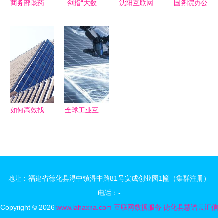
商务部谈药
剑指“大数
沈阳互联网
国务院办公
品零售转型
据杀熟”！
项目代理机
厅印发
医药电商拐
四部门发布
构 企业数
《“互联网
点将至，互
算法新规，
字化转型的
+政务服
联网数据服
规范互联网
坚实桥梁与
务”技术体
务成关键驱
信息服务与
数据赋能引
系建设指
动力
数据应用
擎
南》，推动
互联网数据
如何高效找
全球工业互
服务赋能政
到国外采购
联网大会聚
府数字化转
商 8个互联
焦AI融合
型
网数据服务
1.5万亿产
方法助你拿
业规模下，
地址：福建省德化县浔中镇浔中路81号安成创业园1幢（集群注册）
下外贸订单
大模型引领
电话：-
工业新篇章
Copyright © 2026
www.lahaxna.com
互联网数据服务
德化县慧谱云汇信