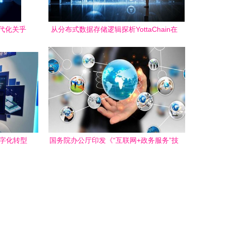
代化关乎
从分布式数据存储逻辑探析YottaChain在
新范式
互联网数据服务中的未来趋势
数字化转型
国务院办公厅印发《“互联网+政务服务”技
擎
术体系建设指南》，推动互联网数据服务
赋能政府数字化转型