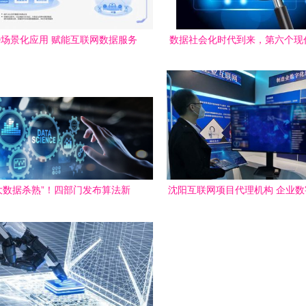
D场景化应用 赋能互联网数据服务
数据社会化时代到来，第六个现
新生态
你我——重新定义数字文明
大数据杀熟”！四部门发布算法新
沈阳互联网项目代理机构 企业
规范互联网信息服务与数据应用
的坚实桥梁与数据赋能引