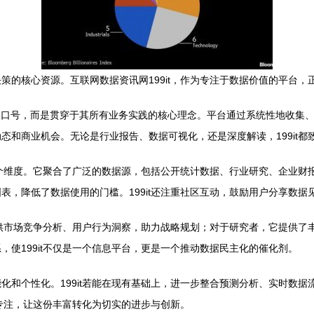
策的核心资源。互联网数据资讯网199it，作为专注于数据价值的平台
空洞的口号，而是贯穿于其所有业务实践的核心理念。平台通过系统性地收
和商业机会。无论是行业报告、数据可视化，还是深度解读，199it都
盖多个维度。它聚合了广泛的数据源，包括公开统计数据、行业研究、企业
表，降低了数据使用的门槛。199it还注重社区互动，鼓励用户分享数据
以提供市场竞争分析、用户行为洞察，助力战略规划；对于研究者，它提供
使199it不仅是一个信息平台，更是一个推动数据民主化的催化剂。
和个性化。199it若能在现有基础上，进一步整合预测分析、实时数据
和专注，让这份丰富转化为切实的进步与创新。