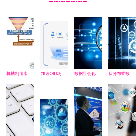
----------------
机械制造水
加速OID场
数据社会化
从分布式数
平提升的新
景化应用
时代到来，
据存储逻辑
途径——大
赋能互联网
第六个现代
探析
数据与互联
数据服务新
化关乎你我
YottaChain
网数据服务
生态
——重新定
在互联网数
义数字文明
据服务中的
新范式
未来趋势